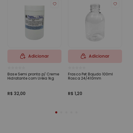
Adicionar
Adicionar
Base Semi pronta p/ Creme
Frasco Pet Bojudo 100ml
Po
Hidratante com Uréia 1kg
Rosca 24/410mm
T
R$ 32,00
R$ 1,20
R$