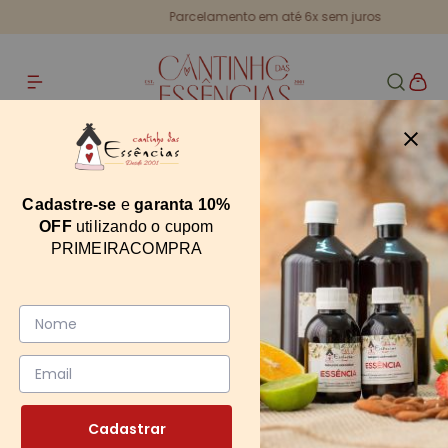
Parcelamento em até 6x sem juros
Home
Argila Cinza 1kg MP
Argila Cinza 1kg MP
Cadastre-se
e
garanta 10%
OFF
utilizando o cupom
11692
PRIMEIRACOMPRA
0
Cadastrar