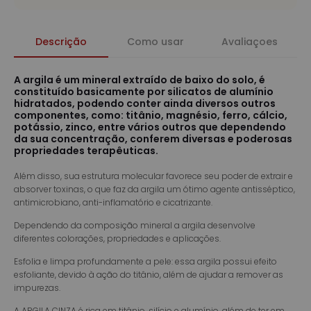
Descrição
Como usar
Avaliaçoes
A argila é um mineral extraído de baixo do solo, é
constituído basicamente por silicatos de alumínio
hidratados, podendo conter ainda diversos outros
componentes, como: titânio, magnésio, ferro, cálcio,
potássio, zinco, entre vários outros que dependendo
da sua concentração, conferem diversas e poderosas
propriedades terapêuticas.
Além disso, sua estrutura molecular favorece seu poder de extrair e
absorver toxinas, o que faz da argila um ótimo agente antisséptico,
antimicrobiano, anti-inflamatório e cicatrizante.
Dependendo da composição mineral a argila desenvolve
diferentes colorações, propriedades e aplicações.
Esfolia e limpa profundamente a pele: essa argila possui efeito
esfoliante, devido à ação do titânio, além de ajudar a remover as
impurezas.
A ARGILA CINZA é rica em titânio, silício e alumínio, além de ter em