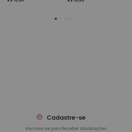
R$ 10,90
R$ 10,90
R$
Cadastre-se
Inscreva-se para Receber Atualizações