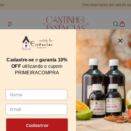
Parcelamento em até 6x sem juros
Home
Corante Cosmético Amarelo 100ml
Corante Cosmético Amarelo 100ml
Cadastre-se
e
garanta 10%
OFF
utilizando o cupom
12175
PRIMEIRACOMPRA
0
Cadastrar