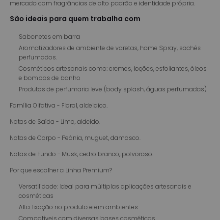
mercado com fragrâncias de alto padrão e identidade própria.
São ideais para quem trabalha com
Sabonetes em barra
Aromatizadores de ambiente de varetas, home Spray, sachês
perfumados.
Cosméticos artesanais como: cremes, loções, esfoliantes, óleos
e bombas de banho
Produtos de perfumaria leve (body splash, águas perfumadas)
Família Olfativa - Floral, aldeidico.
Notas de Saída - Lima, aldeído.
Notas de Corpo - Peônia, muguet, damasco.
Notas de Fundo - Musk, cedro branco, polvoroso.
Por que escolher a Linha Premium?
Versatilidade: Ideal para múltiplas aplicações artesanais e
cosméticas
Alta fixação no produto e em ambientes
Compatíveis com diversas bases cosméticas