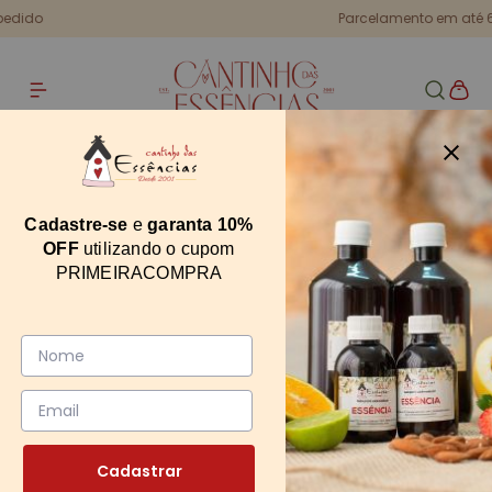
Parcelamento em até 6x sem juros
Home
Essência Algodão 30g
Essência Algodão 30g
Cadastre-se
e
garanta 10%
OFF
utilizando o cupom
11059
PRIMEIRACOMPRA
0
Cadastrar