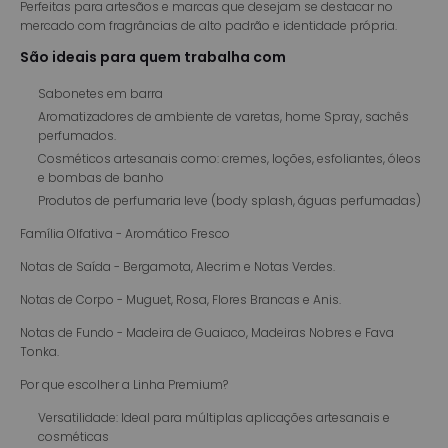
Perfeitas para artesãos e marcas que desejam se destacar no
mercado com fragrâncias de alto padrão e identidade própria.
São ideais para quem trabalha com
Sabonetes em barra
Aromatizadores de ambiente de varetas, home Spray, sachês
perfumados.
Cosméticos artesanais como: cremes, loções, esfoliantes, óleos
e bombas de banho
Produtos de perfumaria leve (body splash, águas perfumadas)
Família Olfativa - Aromático Fresco
Notas de Saída - Bergamota, Alecrim e Notas Verdes.
Notas de Corpo - Muguet, Rosa, Flores Brancas e Anis.
Notas de Fundo - Madeira de Guaiaco, Madeiras Nobres e Fava
Tonka.
Por que escolher a Linha Premium?
Versatilidade: Ideal para múltiplas aplicações artesanais e
cosméticas