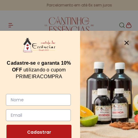
Parcelamento em até 6x sem juros
Home
Essência Chá Branco Candle 30g
Essência Chá Branco Candle 30g
Cadastre-se
e
garanta 10%
OFF
utilizando o cupom
14261
PRIMEIRACOMPRA
0
Cadastrar