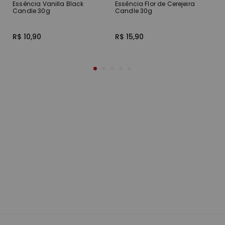
Essência Vanilla Black
Essência Flor de Cerejeira
Es
Candle 30g
Candle 30g
3
R$ 10,90
R$ 15,90
R$