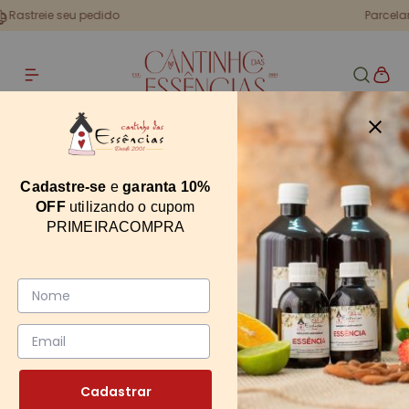
Parcelamento em até 6x sem juros
Home
Essência Champagne Toast 100g
Essência Champagne Toast 100g
Cadastre-se
e
garanta 10%
OFF
utilizando o cupom
14039
PRIMEIRACOMPRA
0
Cadastrar