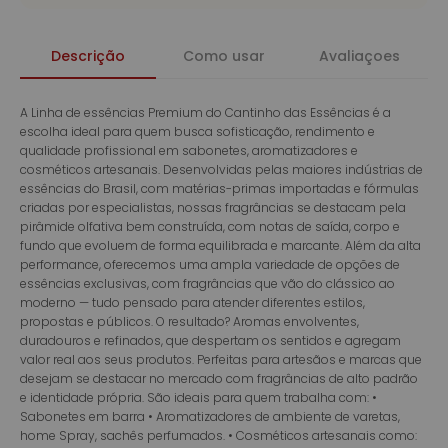
Descrição
Como usar
Avaliaçoes
A Linha de essências Premium do Cantinho das Essências é a
escolha ideal para quem busca sofisticação, rendimento e
qualidade profissional em sabonetes, aromatizadores e
cosméticos artesanais. Desenvolvidas pelas maiores indústrias de
essências do Brasil, com matérias-primas importadas e fórmulas
criadas por especialistas, nossas fragrâncias se destacam pela
pirâmide olfativa bem construída, com notas de saída, corpo e
fundo que evoluem de forma equilibrada e marcante. Além da alta
performance, oferecemos uma ampla variedade de opções de
essências exclusivas, com fragrâncias que vão do clássico ao
moderno — tudo pensado para atender diferentes estilos,
propostas e públicos. O resultado? Aromas envolventes,
duradouros e refinados, que despertam os sentidos e agregam
valor real aos seus produtos. Perfeitas para artesãos e marcas que
desejam se destacar no mercado com fragrâncias de alto padrão
e identidade própria. São ideais para quem trabalha com: •
Sabonetes em barra • Aromatizadores de ambiente de varetas,
home Spray, sachês perfumados. • Cosméticos artesanais como: