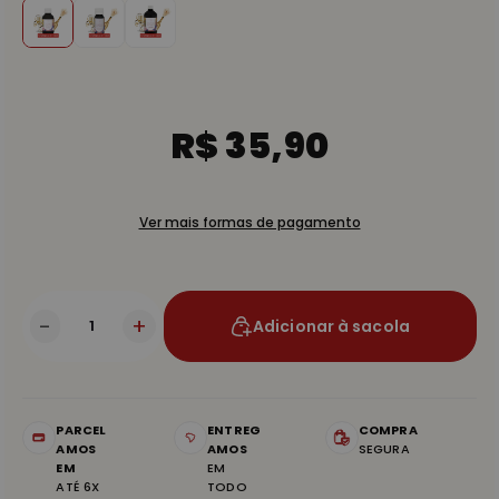
R$ 35,90
Ver mais formas de pagamento
-
+
Adicionar à sacola
PARCEL
ENTREG
COMPRA
AMOS
AMOS
SEGURA
EM
EM
ATÉ 6X
TODO