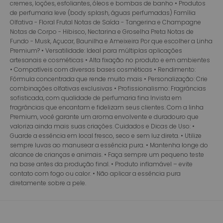
cremes, loções, esfoliantes, óleos e bombas de banho • Produtos
de perfumaria leve (body splash, águas perfumadas) Família
Olfativa - Floral Frutal Notas de Saída - Tangerina e Champagne
Notas de Corpo - Hibisco, Nectarina e Groselha Preta Notas de
Fundo - Musk, Açucar, Baunilha e Ameixeira Por que escolher a Linha
Premium? • Versatilidade: Ideal para múltiplas aplicações
artesanais e cosméticas • Alta fixação no produto e em ambientes
• Compatíveis com diversas bases cosméticas • Rendimento:
Fórmula concentrada que rende muito mais • Personalização: Crie
combinações olfativas exclusivas • Profissionalismo: Fragrâncias
sofisticada, com qualidade de perfumaria fina Invista em
fragrâncias que encantam e fidelizam seus clientes. Com a linha
Premium, você garante um aroma envolvente e duradouro que
valoriza ainda mais suas criações. Cuidados e Dicas de Uso: •
Guarde a essência em local fresco, seco e sem luz direta. • Utilize
sempre luvas ao manusear a essência pura. • Mantenha longe do
alcance de crianças e animais. • Faça sempre um pequeno teste
na base antes da produção final. • Produto inflamável – evite
contato com fogo ou calor. • Não aplicar a essência pura
diretamente sobre a pele.