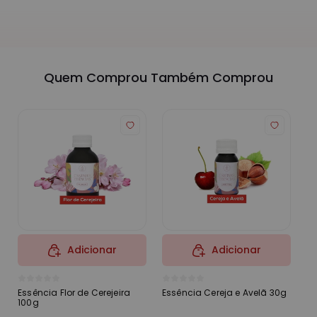
Quem Comprou Também Comprou
Adicionar
Adicionar
Essência Flor de Cerejeira
Essência Cereja e Avelã 30g
Ma
100g
10