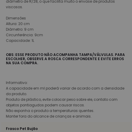
diâmetro de R/28, o que facilita muito o envase de produtos
viscosos.
Dimensões
Altura: 20 cm
Diâmetro: 9 cm
Circunferência: 9cm
Capacidade: 1L
OBS: ESSE PRODUTO NÃO ACOMPANHA TAMPA/VÁLVULAS. PARA
ESCOLHER, OBSERVE A ROSCA CORRESPONDENTE E EVITE ERROS
NA SUA COMPRA.
Informativo:
A capacidade em ml poderá variar de acordo com a densidade
do produto.
Produto de plástico, evite colocar peso sobre ele, contato com
objetos pontiagudos podem causar riscos.
Não exponha o produto a temperaturas quentes.
Manter fora do alcance de crianças e animais.
Frasco Pet Bujão