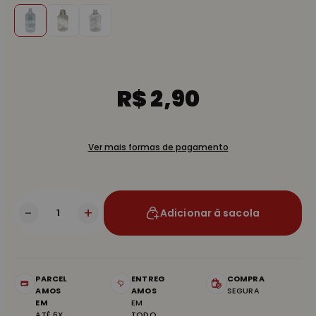
R$ 2,90
Ver mais formas de pagamento
-
+
Adicionar à sacola
PARCEL
ENTREG
COMPRA
AMOS
AMOS
SEGURA
EM
EM
ATÉ 6X
TODO