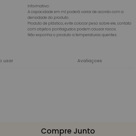
Informativo:
Rolhas
A capacidade em ml poderá variar de acordo com a
Tampas Flip Top
Lançamentos
Tampas furadas
densidade do produto.
Perfumes Compartilháveis
Tampas Lisas
Produto de plástico, evite colocar peso sobre ele, contato
Perfume Feminino
Tampas Potes
Perfume Masculino
com objetos pontiagudos podem causar riscos.
Válvulas Gatilho
Namorados
Não exponha o produto a temperaturas quentes.
Válvulas Pump
Válvulas Spray
Amadeiradas
 usar
Avaliaçoes
Florais
Frutais
Gourmand
Herbais
Tradicionais
Aromatizadores
Hidrossolúveis
Perfume Feminino
Perfume Masculino
Sabonetes e Cosméticos
Compre Junto
Velas