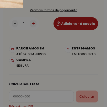
Ver mais formas de pagamento
+
-
Adicionar à sacola
PARCELAMOS EM
ENTREGAMOS
ATÉ 6X SEM JUROS
EM TODO BRASIL
COMPRA
SEGURA
Calcule seu Frete
Calcular
Não sei meu CEP