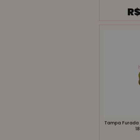
R$
Tampa Furada 
1