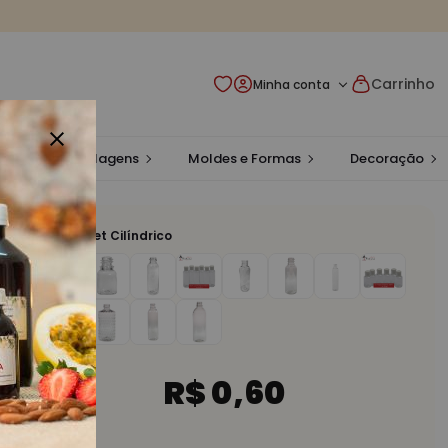
Carrinho
Minha conta
rascos e Embalagens
Moldes e Formas
Decoração
Frasco Pet Cilíndrico
R$ 0,60