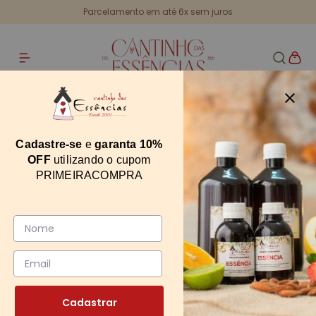
Parcelamento em até 6x sem juros
Home
Frutinha de Madeira Aroma Lavanda
Frutinha de Madeira Aroma Lavanda
Cadastre-se
e
garanta 10%
OFF
utilizando o cupom
12419
PRIMEIRACOMPRA
0
Cadastrar