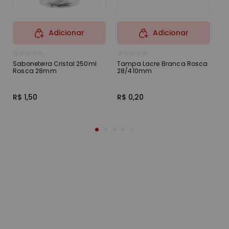
Adicionar
Adicionar
Saboneteira Cristal 250ml
Tampa Lacre Branca Rosca
Ta
Rosca 28mm
28/410mm
R
R$ 1,50
R$ 0,20
R$