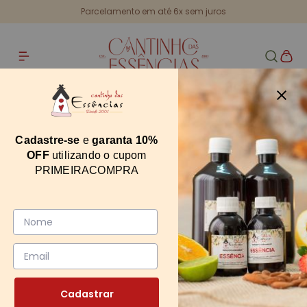
Parcelamento em até 6x sem juros
Home
Saboneteira Cristal Alta 250ml Rosca 28mm
Saboneteira Cristal Alta 250ml Rosca
Cadastre-se
e
garanta 10%
28mm
OFF
utilizando o cupom
PRIMEIRACOMPRA
4337
0
Cadastrar