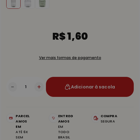
R$ 1,60
Ver mais formas de pagamento
-
+
Adicionar à sacola
PARCEL
ENTREG
COMPRA
AMOS
AMOS
SEGURA
EM
EM
ATÉ 6X
TODO
SEM
BRASIL