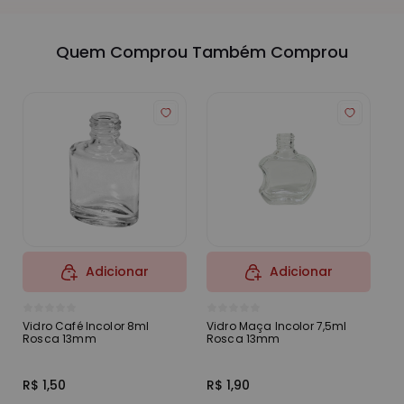
Quem Comprou Também Comprou
Adicionar
Adicionar
Vidro Café Incolor 8ml
Vidro Maça Incolor 7,5ml
Ta
Rosca 13mm
Rosca 13mm
R
R$ 1,50
R$ 1,90
R$