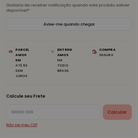
Gostaria de receber notificação quando este produto estiver
disponível?
Avise-me quando chegar
PARCEL
ENTREG
COMPRA
AMOS
AMOS
SEGURA
EM
EM
ATÉ 6X
TODO
SEM
BRASIL
JUROS
Calcule seu Frete
Calcular
Não sei meu CEP