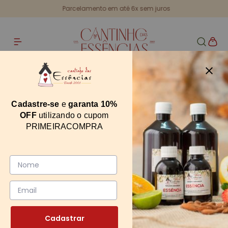
Parcelamento em até 6x sem juros
Home
Tampa Bola Branca Rosca 13mm
Tampa Bola Branca Rosca 13mm
Cadastre-se
e
garanta 10%
OFF
utilizando o cupom
4142
PRIMEIRACOMPRA
0
Cadastrar