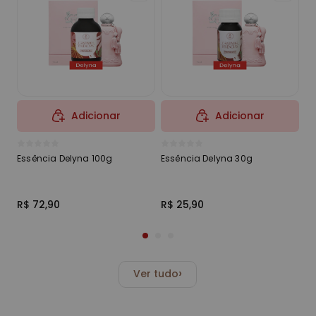
Adicionar
Adicionar
Essência Delyna 100g
Essência Delyna 30g
Es
R$ 72,90
R$ 25,90
R$
›
Ver tudo