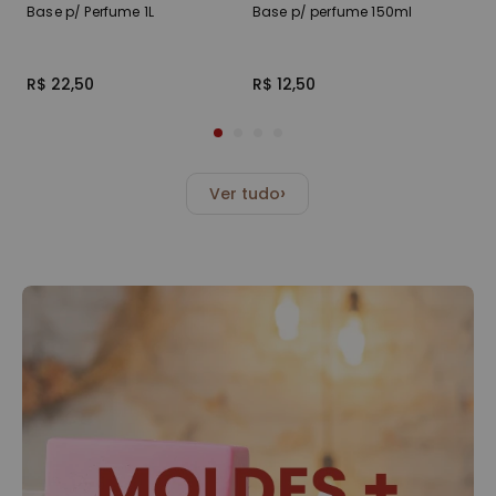
Base p/ Perfume 1L
Base p/ perfume 150ml
Fi
10
R$ 22,50
R$ 12,50
R$
›
Ver tudo