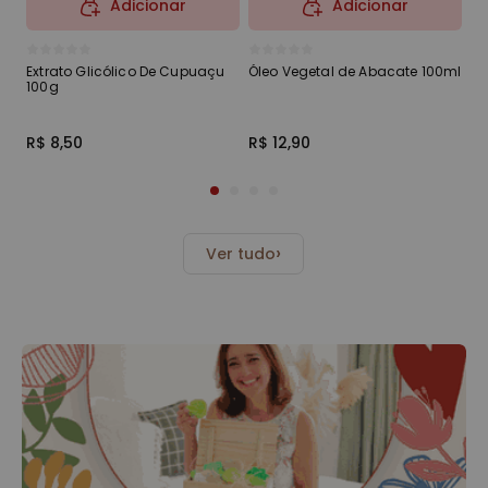
Adicionar
Adicionar
Extrato Glicólico De Cupuaçu
Óleo Vegetal de Abacate 100ml
Ól
100g
10
R$ 8,50
R$ 12,90
R$
›
Ver tudo