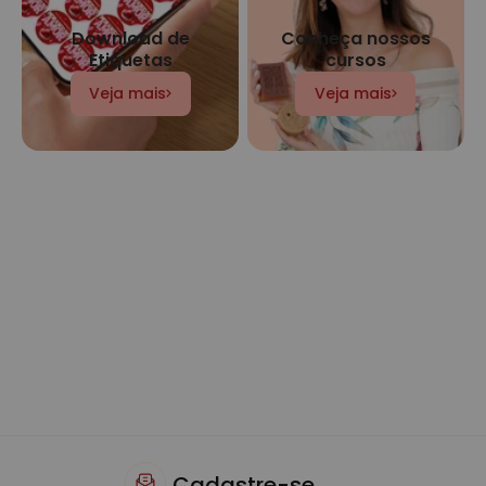
Download de
Conheça nossos
Etiquetas
cursos
Veja mais
Veja mais
Cadastre-se