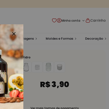
Carrinho
Minha conta
rascos e Embalagens
Moldes e Formas
Decoração
Pote de Vidro
R$ 3,90
Ver mais formas de pagamento