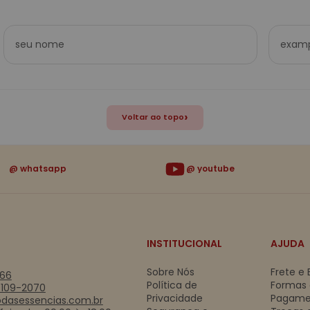
›
Voltar ao topo
whatsapp
youtube
INSTITUCIONAL
AJUDA
Sobre Nós
Frete e 
766
Política de
Formas
9109-2070
Privacidade
Pagame
dasessencias.com.br